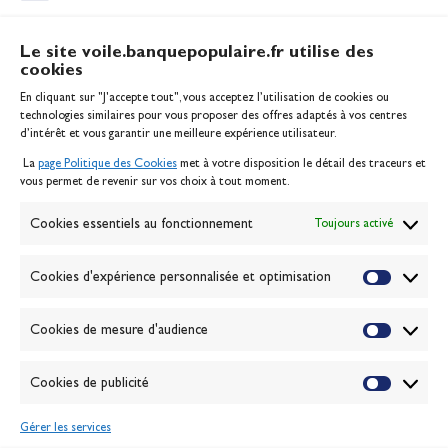
Le site voile.banquepopulaire.fr utilise des
cookies
Banque Populaire
En cliquant sur "J'accepte tout", vous acceptez l’utilisation de cookies ou
Inscription serveur média
technologies similaires pour vous proposer des offres adaptés à vos centres
Contact
d’intérêt et vous garantir une meilleure expérience utilisateur.
Mentions légales
La
page Politique des Cookies
met à votre disposition le détail des traceurs et
Politique des cookies
vous permet de revenir sur vos choix à tout moment.
Gérer les cookies
Banque de la voile
Cookies essentiels au fonctionnement
Toujours activé
Galerie photo
Passion Voile TV
Cookies d'expérience personnalisée et optimisation
Espace presse
Lexique
Cookies de mesure d'audience
NEWSLETTER
ABONNEZ-VOUS
Cookies de publicité
Gérer les services
VALIDER