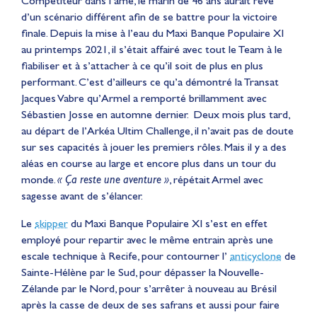
Compétiteur dans l’âme, le marin de 46 ans aurait rêvé
d’un scénario différent afin de se battre pour la victoire
finale. Depuis la mise à l’eau du Maxi Banque Populaire XI
au printemps 2021, il s’était affairé avec tout le Team à le
fiabiliser et à s’attacher à ce qu’il soit de plus en plus
performant. C’est d’ailleurs ce qu’a démontré la Transat
Jacques Vabre qu’Armel a remporté brillamment avec
Sébastien Josse en automne dernier. Deux mois plus tard,
au départ de l’Arkéa Ultim Challenge, il n’avait pas de doute
sur ses capacités à jouer les premiers rôles. Mais il y a des
aléas en course au large et encore plus dans un tour du
monde.
« Ça reste une aventure »
, répétait Armel avec
sagesse avant de s’élancer.
Le
skipper
du Maxi Banque Populaire XI s’est en effet
employé pour repartir avec le même entrain après une
escale technique à Recife, pour contourner l’
anticyclone
de
Sainte-Hélène par le Sud, pour dépasser la Nouvelle-
Zélande par le Nord, pour s’arrêter à nouveau au Brésil
après la casse de deux de ses safrans et aussi pour faire