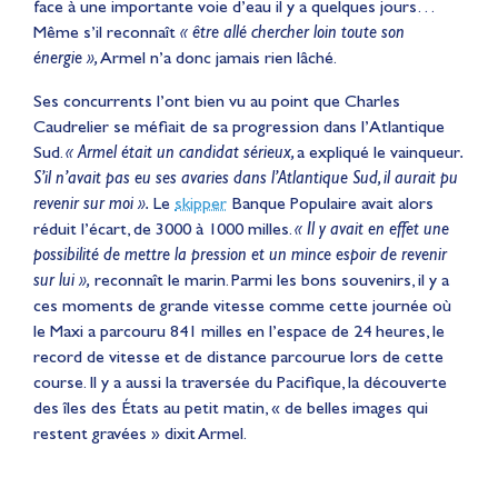
face à une importante voie d’eau il y a quelques jours…
Même s’il reconnaît
« être allé chercher loin toute son
énergie »,
Armel n’a donc jamais rien lâché.
Ses concurrents l’ont bien vu au point que Charles
Caudrelier se méfiait de sa progression dans l’Atlantique
Sud.
« Armel était un candidat sérieux,
a expliqué le vainqueur
.
S’il n’avait pas eu ses avaries dans l’Atlantique Sud, il aurait pu
revenir sur moi ».
Le
skipper
Banque Populaire avait alors
réduit l’écart, de 3000 à 1000 milles.
« Il y avait en effet une
possibilité de mettre la pression et un mince espoir de revenir
sur lui »,
reconnaît le marin. Parmi les bons souvenirs, il y a
ces moments de grande vitesse comme cette journée où
le Maxi a parcouru 841 milles en l’espace de 24 heures, le
record de vitesse et de distance parcourue lors de cette
course. Il y a aussi la traversée du Pacifique, la découverte
des îles des États au petit matin, « de belles images qui
restent gravées » dixit Armel.