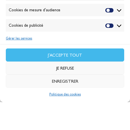
Cookies de mesure d'audience
Cookies de publicité
MAXI BANQUE
POPULAIRE XI
LE MAXI BANQUE
Gérer les services
POPULAIRE XI, UNE
TOURNÉE DE LA
J'ACCEPTE TOUT
MÉDITERRANÉE JUSQU’À
JE REFUSE
LA GIRONDE
En savoir plus
ENREGISTRER
Politique des cookies
MEMBRES DU
TEAM
BANQUE POPULAIRE