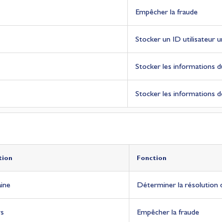
Empêcher la fraude
Stocker un ID utilisateur 
Stocker les informations d
Stocker les informations 
tion
tion
tion
Fonction
Fonction
Fonction
ine
Déterminer la résolution 
rs
Empêcher la fraude