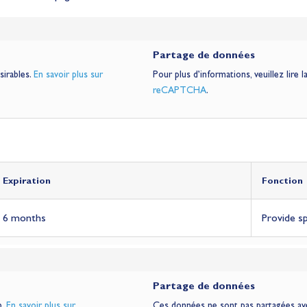
Partage de données
irables.
En savoir plus sur
Pour plus d’informations, veuillez lire l
reCAPTCHA
.
Expiration
Fonction
6 months
Provide s
Partage de données
b.
En savoir plus sur
Ces données ne sont pas partagées avec