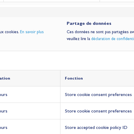
Partage de données
ux cookies.
En savoir plus
Ces données ne sont pas partagées avec
veuillez lire la
déclaration de confident
ation
ation
ation
ation
ation
ation
ation
ation
Fonction
Fonction
Fonction
Fonction
Fonction
Fonction
Fonction
Fonction
ours
Store cookie consent preferences
ours
Store cookie consent preferences
ours
Store accepted cookie policy ID