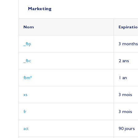
Marketing
Nom
Nom
Nom
Nom
Nom
Nom
Nom
Nom
Nom
Nom
Expiratio
Expiratio
Expiratio
Expiratio
Expiratio
Expiratio
Expiratio
Expiratio
Expiratio
Expiratio
3 months
_fbp
2 ans
_fbc
1 an
fbm*
3 mois
xs
3 mois
fr
90 jours
act