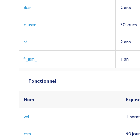
2 ans
datr
30 jours
c_user
2 ans
sb
1 an
*_fbm_
Fonctionnel
Nom
Nom
Nom
Expira
Expira
Expira
1 sema
wd
90 jou
csm