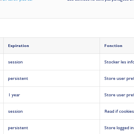
Expiration
Expiration
Expiration
Expiration
Expiration
Fonction
Fonction
Fonction
Fonction
Fonction
session
Stocker les inf
persistent
Store user pre
1 year
Store user pre
session
Read if cookies
persistent
Store logged in