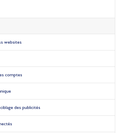
oss websites
des comptes
unique
eciblage des publicités
nnectés