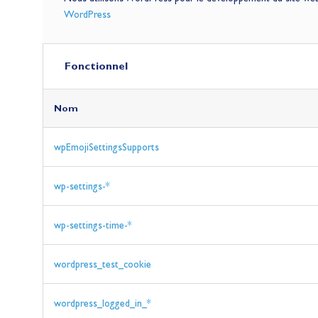
WordPress
Fonctionnel
Nom
Nom
Nom
Nom
Nom
wpEmojiSettingsSupports
wp-settings-*
wp-settings-time-*
wordpress_test_cookie
wordpress_logged_in_*