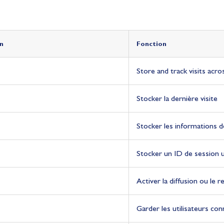
n
n
n
n
n
n
n
n
n
n
Fonction
Fonction
Fonction
Fonction
Fonction
Fonction
Fonction
Fonction
Fonction
Fonction
Store and track visits acr
Stocker la dernière visite
Stocker les informations 
Stocker un ID de session 
Activer la diffusion ou le r
Garder les utilisateurs co