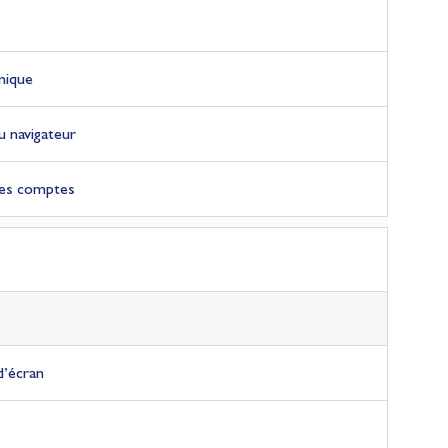
unique
u navigateur
des comptes
d’écran