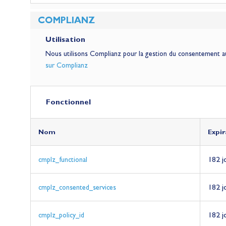
COMPLIANZ
Utilisation
Nous utilisons Complianz pour la gestion du consentement a
sur Complianz
Fonctionnel
Nom
Nom
Nom
Nom
Nom
Nom
Nom
Nom
Expir
Expir
Expir
Expir
Expir
Expir
Expir
Expir
182 j
cmplz_functional
182 j
cmplz_consented_services
182 j
cmplz_policy_id