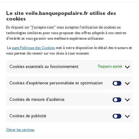
Le site voile.banquepopulaire.fr utilise des
cookies
Banque Populaire
En cliquant sur "J'accepte tout", vous acceptez l’utilisation de cookies ou
Inscription serveur média
technologies similaires pour vous proposer des offres adaptés à vos centres
Contact
d’intérêt et vous garantir une meilleure expérience utilisateur.
Mentions légales
La
page Politique des Cookies
met à votre disposition le détail des traceurs et
Politique des cookies
vous permet de revenir sur vos choix à tout moment.
Gérer les cookies
Banque de la voile
Cookies essentiels au fonctionnement
Toujours activé
Galerie photo
Passion Voile TV
Cookies d'expérience personnalisée et optimisation
Espace presse
Lexique
Cookies de mesure d'audience
NEWSLETTER
Cookies de publicité
ABONNEZ-VOUS
Gérer les services
VALIDER