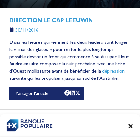
DIRECTION LE CAP LEEUWIN
30/11/2016
Dans les heures qui viennent, les deux leaders vont longer
le « mur des glaces » pour rester le plus longtemps
possible devant un front qui commence à se dissiper. Il leur
faudra ensuite composer la nuit prochaine avec une brise
Lauriane Nolot en or à
d’Ouest mollissante avant de bénéficier de la
dépression
suivante qui les propulsera jusqu’au sud de l’Australie.
Long Beach, sur le plan
d'eau des Jeux
Partager l'article
Olympiques 2028
Actualités
CONTENUS
ASSOCIÉS