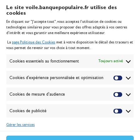
Le site voile.banquepopulaire.fr utilise des
cookies
Banque Populaire
En cliquant sur "J'accepte tout", vous acceptez l’utilisation de cookies ou
Inscription serveur média
technologies similaires pour vous proposer des offres adaptés à vos centres
Contact
d’intérêt et vous garantir une meilleure expérience utilisateur.
Mentions légales
La
page Politique des Cookies
met à votre disposition le détail des traceurs et
Politique des cookies
vous permet de revenir sur vos choix à tout moment.
Gérer les cookies
Banque de la voile
Cookies essentiels au fonctionnement
Toujours activé
Galerie photo
Passion Voile TV
Cookies d'expérience personnalisée et optimisation
Espace presse
Lexique
Cookies de mesure d'audience
NEWSLETTER
ABONNEZ-VOUS
Cookies de publicité
Gérer les services
VALIDER