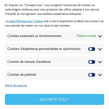
En cliquant sur "J'accepte tout", vous acceptez l’utilisation de cookies ou
Inscription serveur média
technologies similaires pour vous proposer des offres adaptés à vos centres
Contact
d’intérêt et vous garantir une meilleure expérience utilisateur.
Mentions légales
La
page Politique des Cookies
met à votre disposition le détail des traceurs et
Politique des cookies
vous permet de revenir sur vos choix à tout moment.
Gérer les cookies
Banque de la voile
Cookies essentiels au fonctionnement
Toujours activé
Galerie photo
Passion Voile TV
Cookies d'expérience personnalisée et optimisation
Espace presse
Lexique
Cookies de mesure d'audience
NEWSLETTER
ABONNEZ-VOUS
Cookies de publicité
Gérer les services
VALIDER
J'accepte la
politique de confidentialité
J'ACCEPTE TOUT