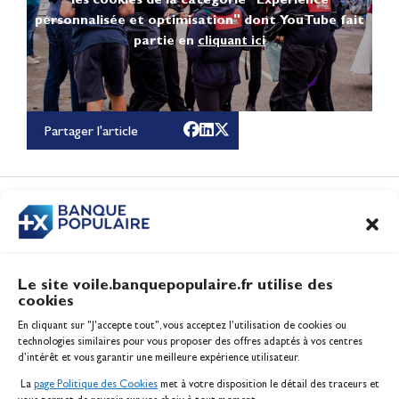
personnalisée et optimisation" dont YouTube fait
partie en
cliquant ici
100% Glisse - Écoles
Françaises de Voile : la
Partager l'article
référence glisse de l'été !
Actualités
CONTENUS
ASSOCIÉS
Le site voile.banquepopulaire.fr utilise des
cookies
Banque Populaire
En cliquant sur "J'accepte tout", vous acceptez l’utilisation de cookies ou
Inscription serveur média
technologies similaires pour vous proposer des offres adaptés à vos centres
Contact
d’intérêt et vous garantir une meilleure expérience utilisateur.
Mentions légales
La
page Politique des Cookies
met à votre disposition le détail des traceurs et
Politique des cookies