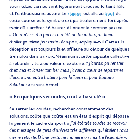
sourire. Les cernes sont légèrement creusés, le teint hâlé
et l’enthousiasme assuré. Le
skipper
est allé au
bout
de
cette course et le symbole est particulièrement fort après
avoir dû s’arrêter 36 heures à Lorient la semaine passée.
« On a réussi à repartir, ça a été un beau pari, un beau
challenge relevé par toute l’équipe »,
explique-t-il. Certes, la
déception est toujours là et affleure au détour de quelques
trémolos dans sa voix. Néanmoins, cette capacité collective
à rebondir vite a eu valeur d’exutoire.
« J’aurais pu rentrer
chez moi et laisser tomber mais j’avais à cœur de repartir et
d’écrire une autre histoire pour le Team et pour Banque
Populaire »
assure Armel.
« En quelques secondes, tout a basculé »
Se serrer les coudes, rechercher constamment des
solutions, coûte que coûte, est un état d’esprit qui dépasse
largement le cadre du sport.
« J’ai été très touché de recevoir
des messages de gens d’univers très différents qui étaient ravis
que je reparte. D’une certaine manière, on montre l’exemple ».