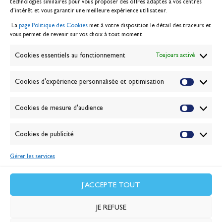
technologies similaires pour vous proposer des offres adaptés à vos centres
Contact
d’intérêt et vous garantir une meilleure expérience utilisateur.
Mentions légales
La
page Politique des Cookies
met à votre disposition le détail des traceurs et
Politique des cookies
vous permet de revenir sur vos choix à tout moment.
Gérer les cookies
Banque de la voile
Cookies essentiels au fonctionnement
Toujours activé
Galerie photo
Passion Voile TV
Cookies d'expérience personnalisée et optimisation
Espace presse
Lexique
Cookies de mesure d'audience
NEWSLETTER
ABONNEZ-VOUS
Cookies de publicité
Gérer les services
VALIDER
J'accepte la
politique de confidentialité
J'ACCEPTE TOUT
JE REFUSE