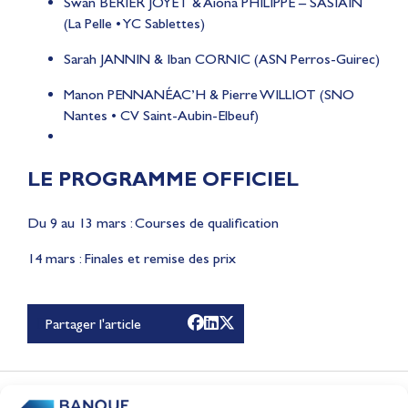
Swan BERIER JOYET & Aiona PHILIPPE – SASIAIN
(La Pelle • YC Sablettes)
Sarah JANNIN & Iban CORNIC (ASN Perros-Guirec)
Manon PENNANÉAC’H & Pierre WILLIOT (SNO
Nantes • CV Saint-Aubin-Elbeuf)
LE PROGRAMME OFFICIEL
Du 9 au 13 mars : Courses de qualification
Lauriane Nolot en or à
14 mars : Finales et remise des prix
Long Beach, sur le plan
d'eau des Jeux
Partager l'article
Olympiques 2028
Actualités
CONTENUS
ASSOCIÉS