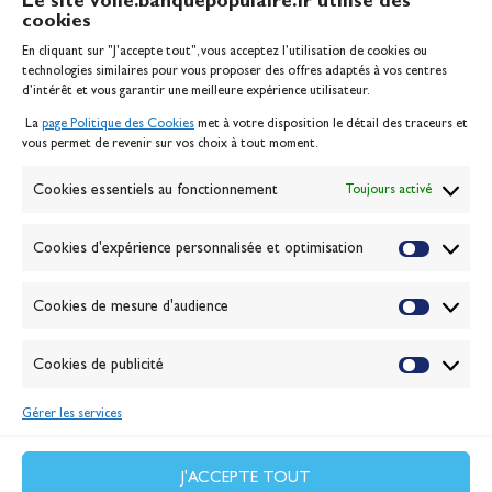
Le site voile.banquepopulaire.fr utilise des
cookies
Banque Populaire
En cliquant sur "J'accepte tout", vous acceptez l’utilisation de cookies ou
Inscription serveur média
technologies similaires pour vous proposer des offres adaptés à vos centres
Contact
d’intérêt et vous garantir une meilleure expérience utilisateur.
Mentions légales
La
page Politique des Cookies
met à votre disposition le détail des traceurs et
Politique des cookies
vous permet de revenir sur vos choix à tout moment.
Gérer les cookies
Banque de la voile
Cookies essentiels au fonctionnement
Toujours activé
Galerie photo
Passion Voile TV
Cookies d'expérience personnalisée et optimisation
Espace presse
Lexique
Cookies de mesure d'audience
NEWSLETTER
ABONNEZ-VOUS
Cookies de publicité
Gérer les services
VALIDER
J'accepte la
politique de confidentialité
J'ACCEPTE TOUT