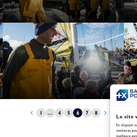
1
…
4
5
6
7
8
Le site 
En cliquant s
similaires po
meilleure exp