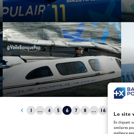
1
…
4
5
6
7
8
…
16
Le site 
En cliquant s
similaires po
meilleure exp