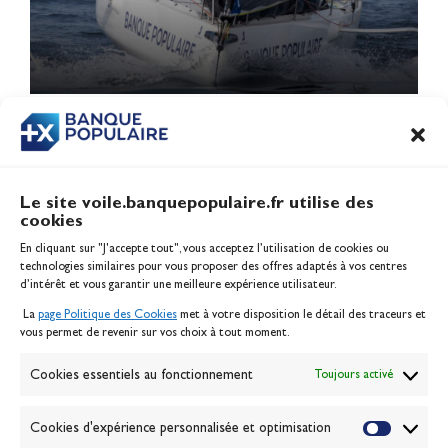
1
2
3
4
5
…
17
Le site voile.banquepopulaire.fr utilise des
cookies
Banque Populaire
En cliquant sur "J'accepte tout", vous acceptez l’utilisation de cookies ou
Inscription serveur média
technologies similaires pour vous proposer des offres adaptés à vos centres
Contact
d’intérêt et vous garantir une meilleure expérience utilisateur.
Mentions légales
La
page Politique des Cookies
met à votre disposition le détail des traceurs et
Politique des cookies
vous permet de revenir sur vos choix à tout moment.
Gérer les cookies
Banque de la voile
Cookies essentiels au fonctionnement
Toujours activé
Galerie photo
Passion Voile TV
Cookies d'expérience personnalisée et optimisation
Espace presse