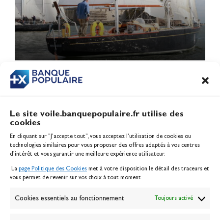
1
2
3
Le site voile.banquepopulaire.fr utilise des
cookies
Banque Populaire
En cliquant sur "J'accepte tout", vous acceptez l’utilisation de cookies ou
Inscription serveur média
technologies similaires pour vous proposer des offres adaptés à vos centres
Contact
d’intérêt et vous garantir une meilleure expérience utilisateur.
Mentions légales
La
page Politique des Cookies
met à votre disposition le détail des traceurs et
Politique des cookies
vous permet de revenir sur vos choix à tout moment.
Gérer les cookies
Banque de la voile
Cookies essentiels au fonctionnement
Toujours activé
Galerie photo
Passion Voile TV