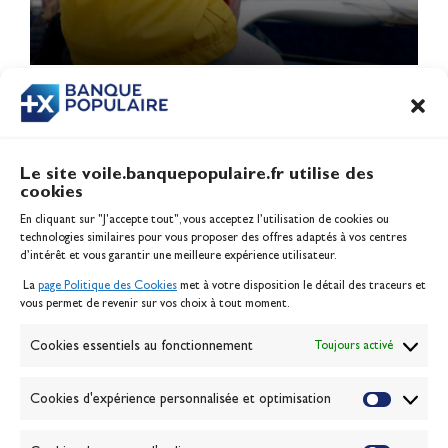
1
2
3
4
…
23
Le site voile.banquepopulaire.fr utilise des
cookies
Banque Populaire
En cliquant sur "J'accepte tout", vous acceptez l’utilisation de cookies ou
Inscription serveur média
technologies similaires pour vous proposer des offres adaptés à vos centres
Contact
d’intérêt et vous garantir une meilleure expérience utilisateur.
Mentions légales
La
page Politique des Cookies
met à votre disposition le détail des traceurs et
Politique des cookies
vous permet de revenir sur vos choix à tout moment.
Gérer les cookies
Banque de la voile
Cookies essentiels au fonctionnement
Toujours activé
Galerie photo
Passion Voile TV
Cookies d'expérience personnalisée et optimisation
Espace presse
Lexique