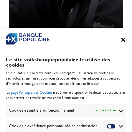
1
…
5
6
7
Le site voile.banquepopulaire.fr utilise des
cookies
Banque Populaire
En cliquant sur "J'accepte tout", vous acceptez l’utilisation de cookies ou
Inscription serveur média
technologies similaires pour vous proposer des offres adaptés à vos centres
Contact
d’intérêt et vous garantir une meilleure expérience utilisateur.
Mentions légales
La
page Politique des Cookies
met à votre disposition le détail des traceurs et
Politique des cookies
vous permet de revenir sur vos choix à tout moment.
Gérer les cookies
Banque de la voile
Cookies essentiels au fonctionnement
Toujours activé
Galerie photo
Passion Voile TV
Cookies d'expérience personnalisée et optimisation
Espace presse