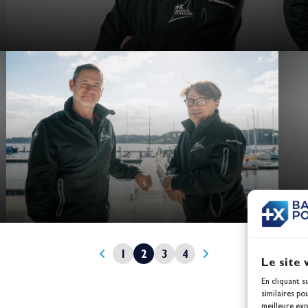
1
2
3
4
Le site 
En cliquant s
similaires po
meilleure exp