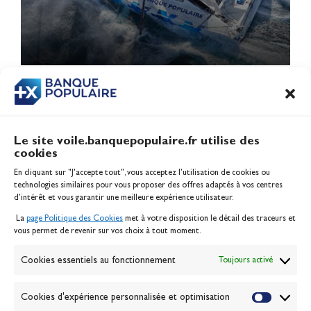
1
2
Le site voile.banquepopulaire.fr utilise des
cookies
Banque Populaire
En cliquant sur "J'accepte tout", vous acceptez l’utilisation de cookies ou
Inscription serveur média
technologies similaires pour vous proposer des offres adaptés à vos centres
Contact
d’intérêt et vous garantir une meilleure expérience utilisateur.
Mentions légales
La
page Politique des Cookies
met à votre disposition le détail des traceurs et
Politique des cookies
vous permet de revenir sur vos choix à tout moment.
Gérer les cookies
Banque de la voile
Cookies essentiels au fonctionnement
Toujours activé
Galerie photo
Passion Voile TV
Cookies d'expérience personnalisée et optimisation
Espace presse