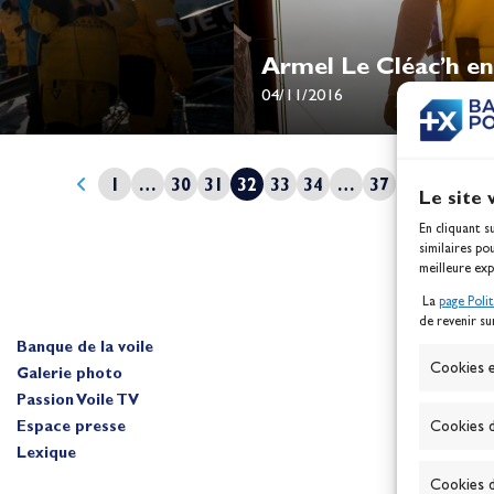
Armel Le Cléac’h en 
04/11/2016
1
…
30
31
32
33
34
…
37
Le site 
En cliquant s
similaires po
meilleure exp
La
page Poli
de revenir su
Banque de la voile
A
Cookies e
Galerie photo
Passion Voile TV
Espace presse
Cookies d
Lexique
Cookies d