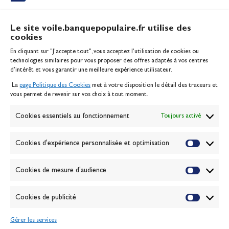
Le site voile.banquepopulaire.fr utilise des
cookies
Banque Populaire
En cliquant sur "J'accepte tout", vous acceptez l’utilisation de cookies ou
Inscription serveur média
technologies similaires pour vous proposer des offres adaptés à vos centres
Contact
d’intérêt et vous garantir une meilleure expérience utilisateur.
Mentions légales
La
page Politique des Cookies
met à votre disposition le détail des traceurs et
Politique des cookies
vous permet de revenir sur vos choix à tout moment.
Gérer les cookies
Banque de la voile
Cookies essentiels au fonctionnement
Toujours activé
Galerie photo
Passion Voile TV
Cookies d'expérience personnalisée et optimisation
Espace presse
Lexique
Cookies de mesure d'audience
NEWSLETTER
ABONNEZ-VOUS
Cookies de publicité
Gérer les services
VALIDER