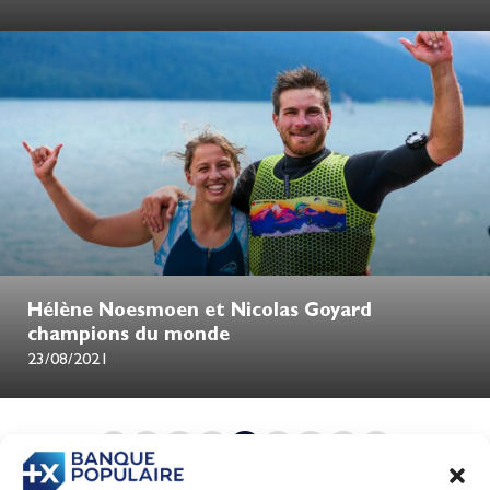
Hélène Noesmoen et Nicolas Goyard
champions du monde
23/08/2021
1
…
48
49
50
51
52
…
86