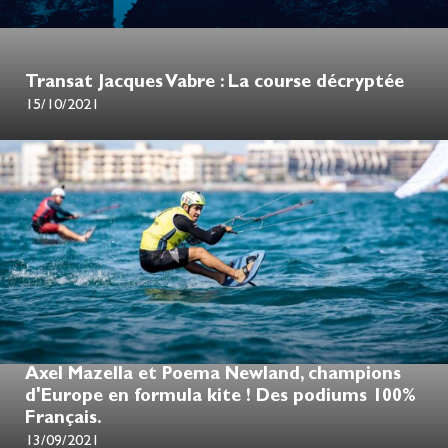
Transat Jacques Vabre : La course décryptée
15/10/2021
Axel Mazella et Poema Newland, champions
d'Europe en formula kite ! Des podiums 100%
Français.
13/09/2021