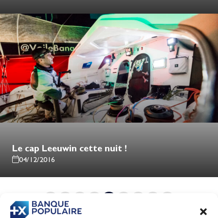
Le cap Leeuwin cette nuit !
04/12/2016
1
…
72
73
74
75
76
…
86