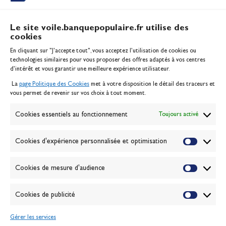
Le site voile.banquepopulaire.fr utilise des
cookies
Banque Populaire
En cliquant sur "J'accepte tout", vous acceptez l’utilisation de cookies ou
Inscription serveur média
technologies similaires pour vous proposer des offres adaptés à vos centres
Contact
d’intérêt et vous garantir une meilleure expérience utilisateur.
Mentions légales
La
page Politique des Cookies
met à votre disposition le détail des traceurs et
Politique des cookies
vous permet de revenir sur vos choix à tout moment.
Gérer les cookies
Banque de la voile
Cookies essentiels au fonctionnement
Toujours activé
Galerie photo
Passion Voile TV
Cookies d'expérience personnalisée et optimisation
Espace presse
Lexique
Cookies de mesure d'audience
NEWSLETTER
ABONNEZ-VOUS
Cookies de publicité
Gérer les services
VALIDER