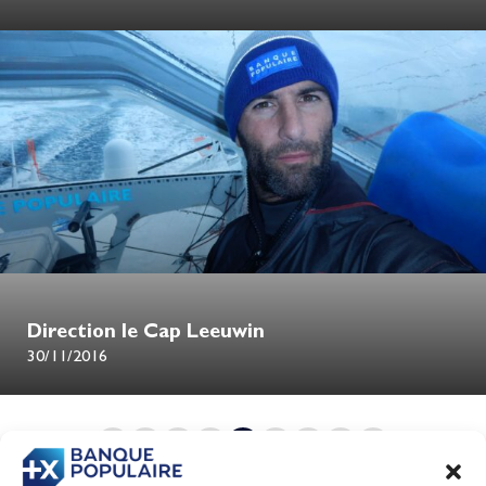
Direction le Cap Leeuwin
30/11/2016
1
…
73
74
75
76
77
…
86