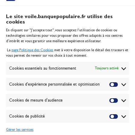
Le site voile.banquepopulaire.fr utilise des
cookies
Banque Populaire
En cliquant sur "J'accepte tout", vous acceptez l’utilisation de cookies ou
Inscription serveur média
technologies similaires pour vous proposer des offres adaptés à vos centres
Contact
d’intérêt et vous garantir une meilleure expérience utilisateur.
Mentions légales
La
page Politique des Cookies
met à votre disposition le détail des traceurs et
Politique des cookies
vous permet de revenir sur vos choix à tout moment.
Gérer les cookies
Banque de la voile
Cookies essentiels au fonctionnement
Toujours activé
Galerie photo
Passion Voile TV
Cookies d'expérience personnalisée et optimisation
Espace presse
Lexique
Cookies de mesure d'audience
NEWSLETTER
ABONNEZ-VOUS
Cookies de publicité
Gérer les services
VALIDER