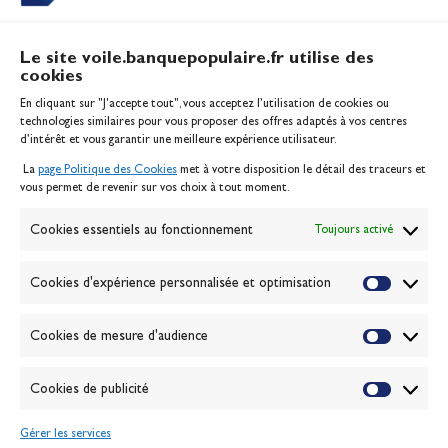
Le site voile.banquepopulaire.fr utilise des
cookies
Banque Populaire
En cliquant sur "J'accepte tout", vous acceptez l’utilisation de cookies ou
Inscription serveur média
technologies similaires pour vous proposer des offres adaptés à vos centres
Contact
d’intérêt et vous garantir une meilleure expérience utilisateur.
Mentions légales
La
page Politique des Cookies
met à votre disposition le détail des traceurs et
Politique des cookies
vous permet de revenir sur vos choix à tout moment.
Gérer les cookies
Banque de la voile
Cookies essentiels au fonctionnement
Toujours activé
Galerie photo
Passion Voile TV
Cookies d'expérience personnalisée et optimisation
Espace presse
Lexique
Cookies de mesure d'audience
NEWSLETTER
ABONNEZ-VOUS
Cookies de publicité
Gérer les services
VALIDER