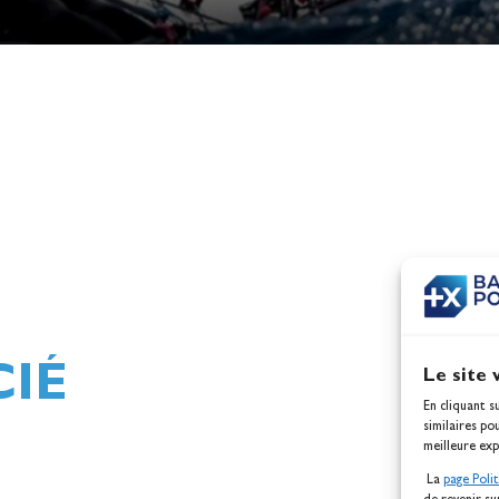
 les
Retrouvez les supports oly
des épreuves de voile Paris 
IÉ
Le site 
En cliquant s
similaires po
meilleure exp
La
page Poli