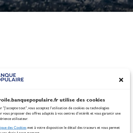
Saurez vous retrouver 
médailles olympiques 
mpiques
l'Equipe de France de v
2024
1948 ?
voile.banquepopulaire.fr utilise des cookies
ur "J'accepte tout", vous acceptez l’utilisation de cookies ou technologies
ur vous proposer des offres adaptés à vos centres d’intérêt et vous garantir une
érience utilisateur.
tique des Cookies
met à votre disposition le détail des traceurs et vous permet