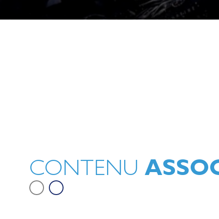
Êtes-vous capable de retrouver le
nom des 14 athlètes qualifiés pour
épreuves de voile à Marseille ?
ASSOC
CONTENU