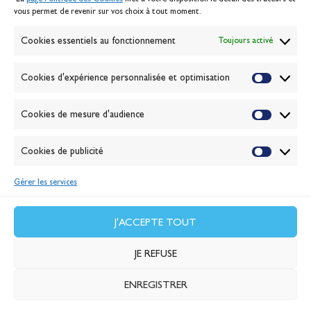
Politique des cookies
vous permet de revenir sur vos choix à tout moment.
Gérer les cookies
Banque de la voile
Cookies essentiels au fonctionnement
Toujours activé
Galerie photo
Passion Voile TV
Cookies d'expérience personnalisée et optimisation
Espace presse
Lexique
Cookies de mesure d'audience
NEWSLETTER
ABONNEZ-VOUS
Cookies de publicité
Gérer les services
VALIDER
J'accepte la
politique de confidentialité
J'ACCEPTE TOUT
JE REFUSE
ENREGISTRER