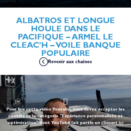
ALBATROS ET LONGUE
HOULE DANS LE
PACIFIQUE – ARMEL LE
CLEAC’H – VOILE BANQUE
POPULAIRE
Revenir aux chaines
Pour lire cette vidéo Youtube, vous devez accepter les
cookies de la catégorie "Expérience personnalisée et
optimisation" dont YouTube fait partie en
cliquant ici