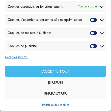
Banque de la voile
Cookies essentiels au fonctionnement
Toujours activé
Galerie photo
Passion Voile TV
Cookies d'expérience personnalisée et optimisation
Espace presse
Lexique
Cookies de mesure d'audience
NEWSLETTER
ABONNEZ-VOUS
Cookies de publicité
Gérer les services
VALIDER
J'accepte la
politique de confidentialité
J'ACCEPTE TOUT
JE REFUSE
ENREGISTRER
© 2026 Banque Populaire
Politique des cookies