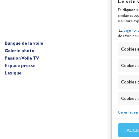
Le site 
En cliquant s
similaires po
meilleure exp
La
page Poli
de revenir su
Banque de la voile
A
Cookies e
Galerie photo
Passion Voile TV
Espace presse
Cookies d
Lexique
Cookies d
Cookies d
Gérer les ser
J'ACC