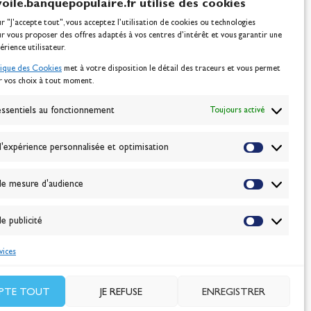
voile.banquepopulaire.fr utilise des cookies
ur "J'accepte tout", vous acceptez l’utilisation de cookies ou technologies
ur vous proposer des offres adaptés à vos centres d’intérêt et vous garantir une
érience utilisateur.
tique des Cookies
met à votre disposition le détail des traceurs et vous permet
r vos choix à tout moment.
NEWSLETTER
BONNEZ-VOUS
ssentiels au fonctionnement
Toujours activé
'expérience personnalisée et optimisation
VALIDER
e mesure d'audience
J'accepte la
politique de confidentialité
e publicité
vices
EPTE TOUT
JE REFUSE
ENREGISTRER