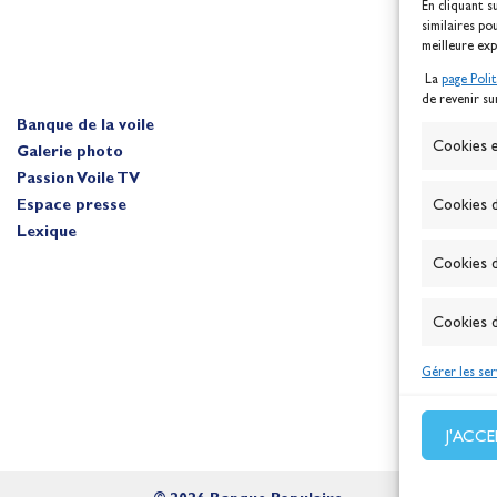
En cliquant s
similaires po
meilleure exp
La
page Poli
de revenir su
Banque de la voile
A
Cookies e
Galerie photo
Passion Voile TV
Espace presse
Cookies d
Lexique
Cookies d
Cookies d
Gérer les ser
J'ACC