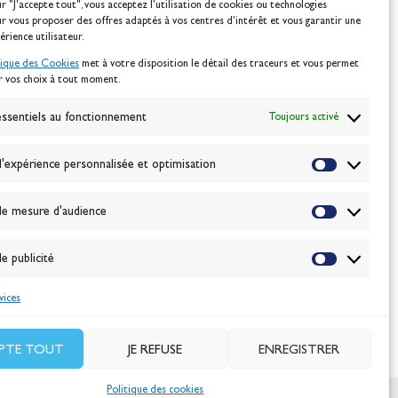
ur "J'accepte tout", vous acceptez l’utilisation de cookies ou technologies
ur vous proposer des offres adaptés à vos centres d’intérêt et vous garantir une
érience utilisateur.
tique des Cookies
met à votre disposition le détail des traceurs et vous permet
r vos choix à tout moment.
NEWSLETTER
BONNEZ-VOUS
ssentiels au fonctionnement
Toujours activé
'expérience personnalisée et optimisation
VALIDER
e mesure d'audience
J'accepte la
politique de confidentialité
e publicité
vices
EPTE TOUT
JE REFUSE
ENREGISTRER
Politique des cookies