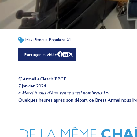
Maxi Banque Populaire XI
Partager la vidéo
©ArmelLeCleach/BPCE
7 janvier 2024
« 𝑀𝑒𝑟𝑐𝑖 𝑎̀ 𝑡𝑜𝑢𝑠 𝑑’𝑒̂𝑡𝑟𝑒 𝑣𝑒𝑛𝑢𝑠 𝑎𝑢𝑠𝑠𝑖 𝑛𝑜𝑚𝑏𝑟𝑒𝑢𝑥 ! »
Quelques heures après son départ de Brest, Armel nous liv
CHA
DE LA MÊME