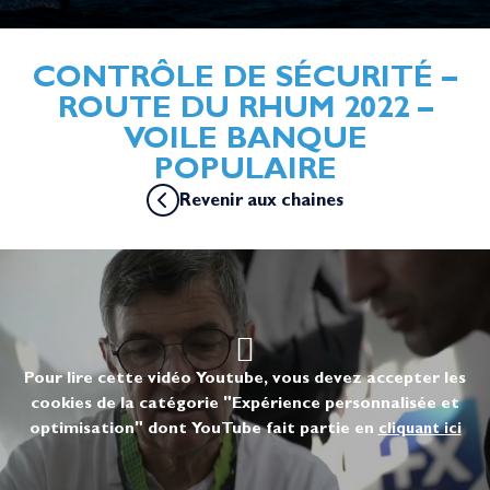
CONTRÔLE DE SÉCURITÉ –
ROUTE DU RHUM 2022 –
VOILE BANQUE
POPULAIRE
Revenir aux chaines
Pour lire cette vidéo Youtube, vous devez accepter les
cookies de la catégorie "Expérience personnalisée et
optimisation" dont YouTube fait partie en
cliquant ici