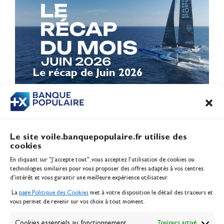
Le récap de Juin 2026
Le site voile.banquepopulaire.fr utilise des
cookies
Banque Populaire
En cliquant sur "J'accepte tout", vous acceptez l’utilisation de cookies ou
Inscription serveur média
technologies similaires pour vous proposer des offres adaptés à vos centres
Contact
d’intérêt et vous garantir une meilleure expérience utilisateur.
Mentions légales
La
page Politique des Cookies
met à votre disposition le détail des traceurs et
Politique des cookies
vous permet de revenir sur vos choix à tout moment.
Gérer les cookies
Banque de la voile
Cookies essentiels au fonctionnement
Toujours activé