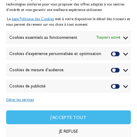
technologies similaires pour vous proposer des offres adaptés à vos centres
Contact
d’intérêt et vous garantir une meilleure expérience utilisateur.
Mentions légales
La
page Politique des Cookies
met à votre disposition le détail des traceurs et
Politique des cookies
vous permet de revenir sur vos choix à tout moment.
Gérer les cookies
Banque de la voile
Cookies essentiels au fonctionnement
Toujours activé
Galerie photo
Passion Voile TV
Cookies d'expérience personnalisée et optimisation
Espace presse
Lexique
Cookies de mesure d'audience
NEWSLETTER
ABONNEZ-VOUS
Cookies de publicité
Gérer les services
VALIDER
J'accepte la
politique de confidentialité
J'ACCEPTE TOUT
JE REFUSE