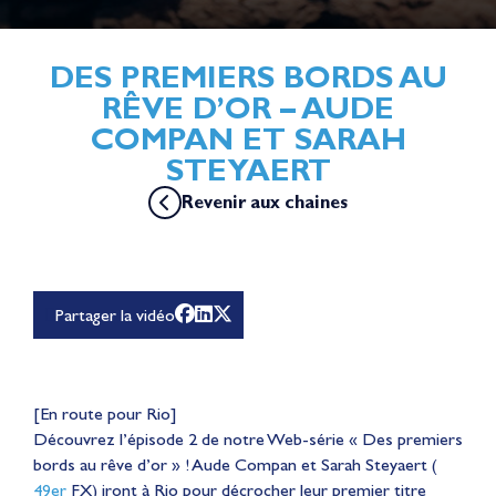
DES PREMIERS BORDS AU
RÊVE D’OR – AUDE
COMPAN ET SARAH
STEYAERT
Revenir aux chaines
Pour lire cette vidéo Youtube, vous devez accepter les
cookies de la catégorie "Expérience personnalisée et
optimisation" dont YouTube fait partie en
cliquant ici
Partager la vidéo
[En route pour Rio]
Découvrez l’épisode 2 de notre Web-série « Des premiers
bords au rêve d’or » ! Aude Compan et Sarah Steyaert (
49er
FX) iront à Rio pour décrocher leur premier titre