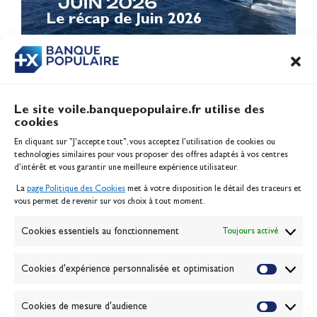
Le récap de Juin 2026
Le site voile.banquepopulaire.fr utilise des
cookies
Banque Populaire
En cliquant sur "J'accepte tout", vous acceptez l’utilisation de cookies ou
Inscription serveur média
technologies similaires pour vous proposer des offres adaptés à vos centres
Contact
d’intérêt et vous garantir une meilleure expérience utilisateur.
Mentions légales
La
page Politique des Cookies
met à votre disposition le détail des traceurs et
Politique des cookies
vous permet de revenir sur vos choix à tout moment.
Gérer les cookies
Banque de la voile
Cookies essentiels au fonctionnement
Toujours activé
Galerie photo
Passion Voile TV
Cookies d'expérience personnalisée et optimisation
Espace presse
Lexique
Cookies de mesure d'audience