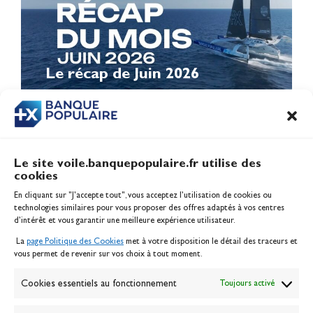
Le récap de Juin 2026
Le site voile.banquepopulaire.fr utilise des
cookies
Banque Populaire
En cliquant sur "J'accepte tout", vous acceptez l’utilisation de cookies ou
Inscription serveur média
technologies similaires pour vous proposer des offres adaptés à vos centres
Contact
d’intérêt et vous garantir une meilleure expérience utilisateur.
Mentions légales
La
page Politique des Cookies
met à votre disposition le détail des traceurs et
Politique des cookies
vous permet de revenir sur vos choix à tout moment.
Gérer les cookies
Banque de la voile
Cookies essentiels au fonctionnement
Toujours activé
Galerie photo