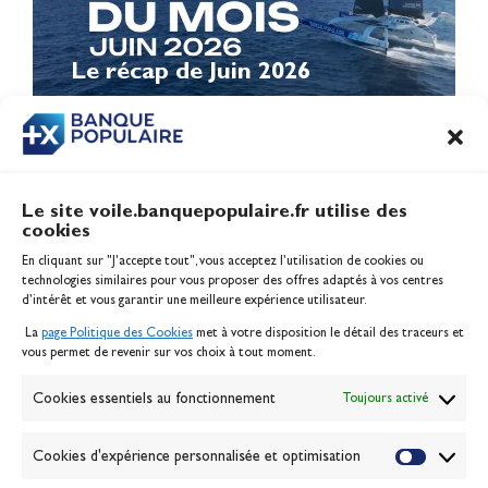
Le récap de Juin 2026
Le site voile.banquepopulaire.fr utilise des
cookies
Banque Populaire
En cliquant sur "J'accepte tout", vous acceptez l’utilisation de cookies ou
Inscription serveur média
technologies similaires pour vous proposer des offres adaptés à vos centres
Contact
d’intérêt et vous garantir une meilleure expérience utilisateur.
Mentions légales
La
page Politique des Cookies
met à votre disposition le détail des traceurs et
Politique des cookies
vous permet de revenir sur vos choix à tout moment.
Gérer les cookies
Banque de la voile
Cookies essentiels au fonctionnement
Toujours activé
Galerie photo
Passion Voile TV
Cookies d'expérience personnalisée et optimisation
Espace presse