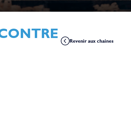
ENCONTRE
Revenir aux chaines
ptimisation" dont YouTube fait partie en
cliquant ici