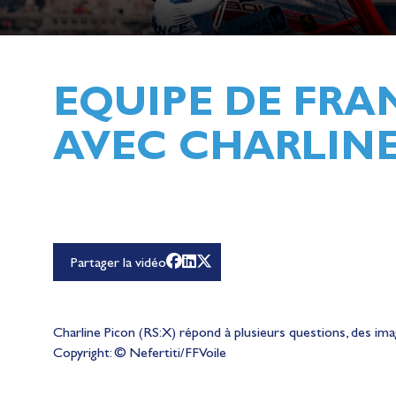
EQUIPE DE FRA
AVEC CHARLINE
Pour lire cette vidéo Youtube, vous devez accepte
Partager la vidéo
Charline Picon (RS:X) répond à plusieurs questions, des image
Copyright: © Nefertiti/FFVoile