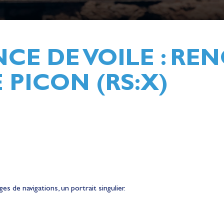
NCE DE VOILE : R
 PICON (RS:X)
r les cookies de la catégorie "Expérience personnalisée et o
s de navigations, un portrait singulier.