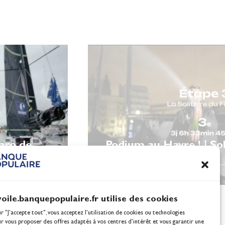
garo de
Podium au Havre ! | Sol
Figaro
voile.banquepopulaire.fr utilise des cookies
ur "J'accepte tout", vous acceptez l’utilisation de cookies ou technologies
ur vous proposer des offres adaptés à vos centres d’intérêt et vous garantir une