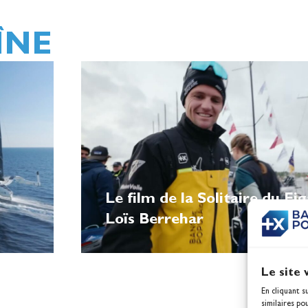
ÎNE
Le film de la Solitaire du Fi
Loïs Berrehar
Le site 
En cliquant s
similaires po