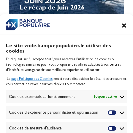
Le récap de Juin 2026
Le site voile.banquepopulaire.fr utilise des
cookies
Banque Populaire
En cliquant sur "J'accepte tout", vous acceptez l’utilisation de cookies ou
Inscription serveur média
technologies similaires pour vous proposer des offres adaptés à vos centres
Contact
d’intérêt et vous garantir une meilleure expérience utilisateur.
Mentions légales
La
page Politique des Cookies
met à votre disposition le détail des traceurs et
Politique des cookies
vous permet de revenir sur vos choix à tout moment.
Gérer les cookies
Banque de la voile
Cookies essentiels au fonctionnement
Toujours activé
Galerie photo
Passion Voile TV
Cookies d'expérience personnalisée et optimisation
Espace presse
Lexique
Cookies de mesure d'audience