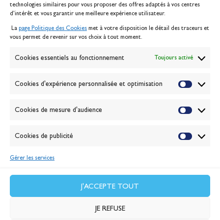
technologies similaires pour vous proposer des offres adaptés à vos centres
Contact
d’intérêt et vous garantir une meilleure expérience utilisateur.
Mentions légales
La
page Politique des Cookies
met à votre disposition le détail des traceurs et
Politique des cookies
vous permet de revenir sur vos choix à tout moment.
Gérer les cookies
Banque de la voile
Cookies essentiels au fonctionnement
Toujours activé
Galerie photo
Passion Voile TV
Cookies d'expérience personnalisée et optimisation
Espace presse
Lexique
Cookies de mesure d'audience
NEWSLETTER
ABONNEZ-VOUS
Cookies de publicité
Gérer les services
VALIDER
J'accepte la
politique de confidentialité
J'ACCEPTE TOUT
JE REFUSE