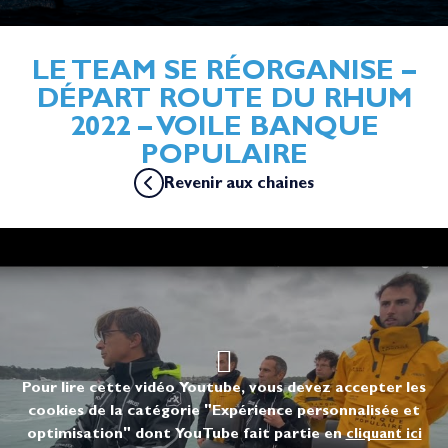
LE TEAM SE RÉORGANISE –
DÉPART ROUTE DU RHUM
2022 – VOILE BANQUE
POPULAIRE
Revenir aux chaines
Pour lire cette vidéo Youtube, vous devez accepter les
cookies de la catégorie "Expérience personnalisée et
optimisation" dont YouTube fait partie en
cliquant ici