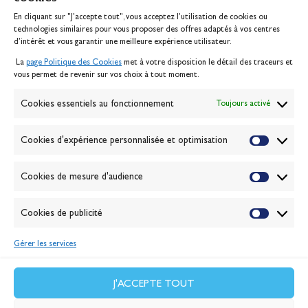
Banque Populaire
En cliquant sur "J'accepte tout", vous acceptez l’utilisation de cookies ou
Inscription serveur média
technologies similaires pour vous proposer des offres adaptés à vos centres
Contact
d’intérêt et vous garantir une meilleure expérience utilisateur.
Mentions légales
La
page Politique des Cookies
met à votre disposition le détail des traceurs et
Politique des cookies
vous permet de revenir sur vos choix à tout moment.
Gérer les cookies
Banque de la voile
Cookies essentiels au fonctionnement
Toujours activé
Galerie photo
Passion Voile TV
Cookies d'expérience personnalisée et optimisation
Espace presse
Lexique
Cookies de mesure d'audience
NEWSLETTER
ABONNEZ-VOUS
Cookies de publicité
Gérer les services
VALIDER
J'accepte la
politique de confidentialité
J'ACCEPTE TOUT