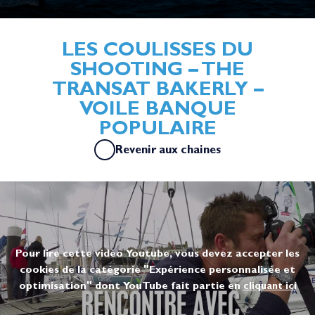
LES COULISSES DU
SHOOTING – THE
TRANSAT BAKERLY –
VOILE BANQUE
POPULAIRE
Revenir aux chaines
Pour lire cette vidéo Youtube, vous devez accepter les
cookies de la catégorie "Expérience personnalisée et
optimisation" dont YouTube fait partie en
cliquant ici