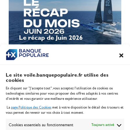
Le récap de Juin 2026
Le site voile.banquepopulaire.fr utilise des
cookies
Banque Populaire
En cliquant sur "J'accepte tout", vous acceptez l’utilisation de cookies ou
Inscription serveur média
technologies similaires pour vous proposer des offres adaptés à vos centres
Contact
d’intérêt et vous garantir une meilleure expérience utilisateur.
Mentions légales
La
page Politique des Cookies
met à votre disposition le détail des traceurs et
Politique des cookies
vous permet de revenir sur vos choix à tout moment.
Gérer les cookies
Banque de la voile
Cookies essentiels au fonctionnement
Toujours activé