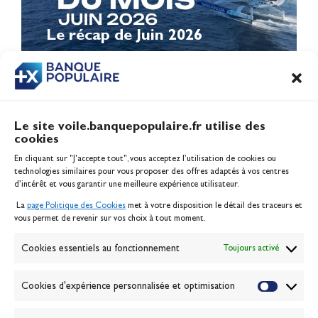
Le récap de Juin 2026
Le site voile.banquepopulaire.fr utilise des
cookies
Banque Populaire
En cliquant sur "J'accepte tout", vous acceptez l’utilisation de cookies ou
Inscription serveur média
technologies similaires pour vous proposer des offres adaptés à vos centres
Contact
d’intérêt et vous garantir une meilleure expérience utilisateur.
Mentions légales
La
page Politique des Cookies
met à votre disposition le détail des traceurs et
Politique des cookies
vous permet de revenir sur vos choix à tout moment.
Gérer les cookies
Banque de la voile
Cookies essentiels au fonctionnement
Toujours activé
Galerie photo
Passion Voile TV
Cookies d'expérience personnalisée et optimisation
Espace presse
Lexique