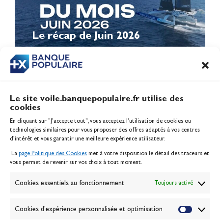
Le récap de Juin 2026
Le site voile.banquepopulaire.fr utilise des
cookies
Banque Populaire
En cliquant sur "J'accepte tout", vous acceptez l’utilisation de cookies ou
Inscription serveur média
technologies similaires pour vous proposer des offres adaptés à vos centres
Contact
d’intérêt et vous garantir une meilleure expérience utilisateur.
Mentions légales
La
page Politique des Cookies
met à votre disposition le détail des traceurs et
Politique des cookies
vous permet de revenir sur vos choix à tout moment.
Gérer les cookies
Banque de la voile
Cookies essentiels au fonctionnement
Toujours activé
Galerie photo
Passion Voile TV
Cookies d'expérience personnalisée et optimisation
Espace presse