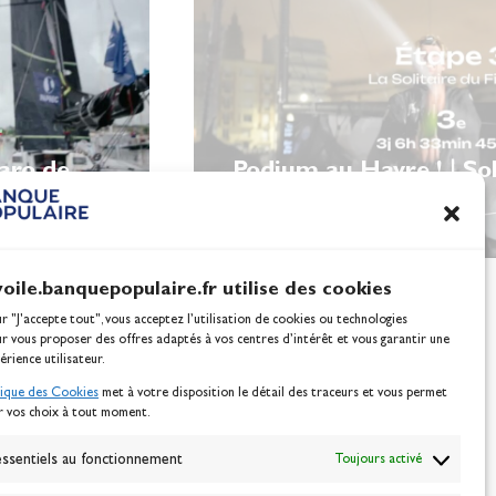
garo de
Podium au Havre ! | Sol
Figaro
voile.banquepopulaire.fr utilise des cookies
ur "J'accepte tout", vous acceptez l’utilisation de cookies ou technologies
ur vous proposer des offres adaptés à vos centres d’intérêt et vous garantir une
érience utilisateur.
tique des Cookies
met à votre disposition le détail des traceurs et vous permet
r vos choix à tout moment.
NEWSLETTER
BONNEZ-VOUS
ssentiels au fonctionnement
Toujours activé