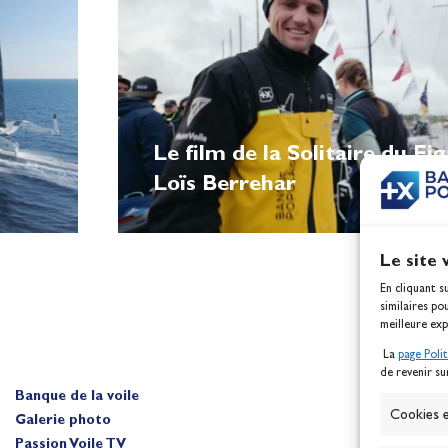
Le film de la Solitaire du Fi
Loïs Berrehar
Le site 
En cliquant s
similaires po
meilleure exp
La
page Poli
de revenir su
Banque de la voile
A
Cookies e
Galerie photo
Passion Voile TV