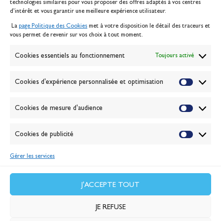
technologies similaires pour vous proposer des offres adaptés à vos centres
Contact
d’intérêt et vous garantir une meilleure expérience utilisateur.
Mentions légales
La
page Politique des Cookies
met à votre disposition le détail des traceurs et
Politique des cookies
vous permet de revenir sur vos choix à tout moment.
Gérer les cookies
Banque de la voile
Cookies essentiels au fonctionnement
Toujours activé
Galerie photo
Passion Voile TV
Cookies d'expérience personnalisée et optimisation
Espace presse
Lexique
Cookies de mesure d'audience
NEWSLETTER
ABONNEZ-VOUS
Cookies de publicité
Gérer les services
VALIDER
J'accepte la
politique de confidentialité
J'ACCEPTE TOUT
JE REFUSE