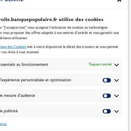
voile.banquepopulaire.fr utilise des cookies
ur "J'accepte tout", vous acceptez l’utilisation de cookies ou technologies
ur vous proposer des offres adaptés à vos centres d’intérêt et vous garantir une
érience utilisateur.
tique des Cookies
met à votre disposition le détail des traceurs et vous permet
r vos choix à tout moment.
NEWSLETTER
BONNEZ-VOUS
ssentiels au fonctionnement
Toujours activé
'expérience personnalisée et optimisation
VALIDER
e mesure d'audience
J'accepte la
politique de confidentialité
e publicité
vices