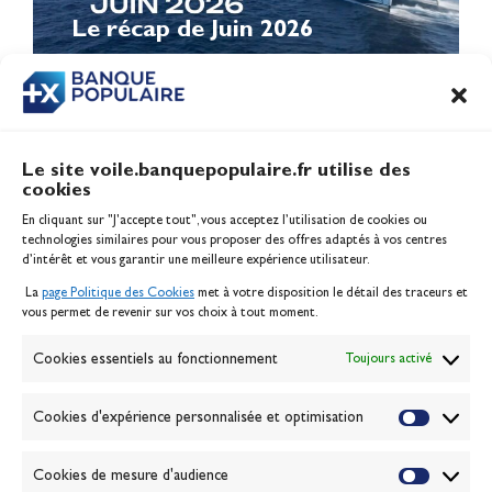
Le récap de Juin 2026
Le site voile.banquepopulaire.fr utilise des
cookies
Banque Populaire
En cliquant sur "J'accepte tout", vous acceptez l’utilisation de cookies ou
Inscription serveur média
technologies similaires pour vous proposer des offres adaptés à vos centres
Contact
d’intérêt et vous garantir une meilleure expérience utilisateur.
Mentions légales
La
page Politique des Cookies
met à votre disposition le détail des traceurs et
Politique des cookies
vous permet de revenir sur vos choix à tout moment.
Gérer les cookies
Banque de la voile
Cookies essentiels au fonctionnement
Toujours activé
Galerie photo
Passion Voile TV
Cookies d'expérience personnalisée et optimisation
Espace presse
Lexique
Cookies de mesure d'audience