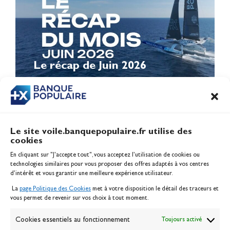
Le récap de Juin 2026
Le site voile.banquepopulaire.fr utilise des
cookies
Banque Populaire
En cliquant sur "J'accepte tout", vous acceptez l’utilisation de cookies ou
Inscription serveur média
technologies similaires pour vous proposer des offres adaptés à vos centres
Contact
d’intérêt et vous garantir une meilleure expérience utilisateur.
Mentions légales
La
page Politique des Cookies
met à votre disposition le détail des traceurs et
Politique des cookies
vous permet de revenir sur vos choix à tout moment.
Gérer les cookies
Banque de la voile
Cookies essentiels au fonctionnement
Toujours activé
Galerie photo