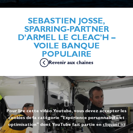
SEBASTIEN JOSSE,
SPARRING-PARTNER
D’ARMEL LE CLEAC’H –
VOILE BANQUE
POPULAIRE
Revenir aux chaines
Pour lire cette vidéo Youtube, vous devez accepter les
cookies de la catégorie "Expérience personnalisée et
optimisation" dont YouTube fait partie en
cliquant ici