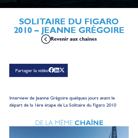
SOLITAIRE DU FIGARO
2010 – JEANNE GRÉGOIRE
Revenir aux chaines
Pour lire cette vidéo Youtube, vous devez accepter les
cookies de la catégorie "Expérience personnalisée et
optimisation" dont YouTube fait partie en
cliquant ici
Partager la vidéo
Interview de Jeanne Grégoire quelques jours avant le
départ de la 1ère étape de La Solitaire du Figaro 2010
DE LA MÊME
CHAÎNE