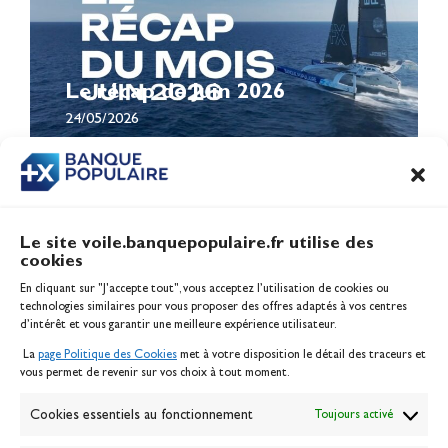
Le récap de Juin 2026
24/05/2026
Le site voile.banquepopulaire.fr utilise des
cookies
Banque Populaire
En cliquant sur "J'accepte tout", vous acceptez l’utilisation de cookies ou
Inscription serveur média
technologies similaires pour vous proposer des offres adaptés à vos centres
Contact
d’intérêt et vous garantir une meilleure expérience utilisateur.
Mentions légales
La
page Politique des Cookies
met à votre disposition le détail des traceurs et
Politique des cookies
vous permet de revenir sur vos choix à tout moment.
Gérer les cookies
Banque de la voile
Cookies essentiels au fonctionnement
Toujours activé
Galerie photo