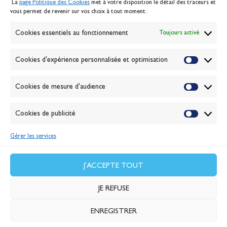
La
page Politique des Cookies
met à votre disposition le détail des traceurs et
Politique des cookies
vous permet de revenir sur vos choix à tout moment.
Gérer les cookies
Banque de la voile
Cookies essentiels au fonctionnement
Toujours activé
Galerie photo
Passion Voile TV
Cookies d'expérience personnalisée et optimisation
Espace presse
Lexique
Cookies de mesure d'audience
NEWSLETTER
ABONNEZ-VOUS
Cookies de publicité
Gérer les services
VALIDER
J'accepte la
politique de confidentialité
J'ACCEPTE TOUT
JE REFUSE
ENREGISTRER