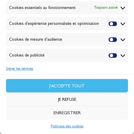
Banque de la voile
Cookies essentiels au fonctionnement
Toujours activé
Galerie photo
Passion Voile TV
Cookies d'expérience personnalisée et optimisation
Espace presse
Lexique
Cookies de mesure d'audience
NEWSLETTER
ABONNEZ-VOUS
Cookies de publicité
Gérer les services
VALIDER
J'accepte la
politique de confidentialité
J'ACCEPTE TOUT
JE REFUSE
ENREGISTRER
© 2026 Banque Populaire
Politique des cookies