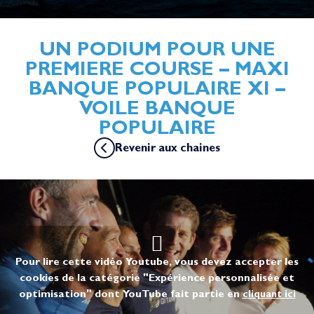
UN PODIUM POUR UNE
PREMIERE COURSE – MAXI
BANQUE POPULAIRE XI –
VOILE BANQUE
POPULAIRE
Revenir aux chaines
Pour lire cette vidéo Youtube, vous devez accepter les
cookies de la catégorie "Expérience personnalisée et
optimisation" dont YouTube fait partie en
cliquant ici