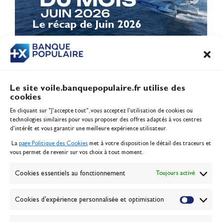
Le récap de Juin 2026
Le site voile.banquepopulaire.fr utilise des
cookies
Banque Populaire
En cliquant sur "J'accepte tout", vous acceptez l’utilisation de cookies ou
Inscription serveur média
technologies similaires pour vous proposer des offres adaptés à vos centres
Contact
d’intérêt et vous garantir une meilleure expérience utilisateur.
Mentions légales
La
page Politique des Cookies
met à votre disposition le détail des traceurs et
Politique des cookies
vous permet de revenir sur vos choix à tout moment.
Gérer les cookies
Banque de la voile
Cookies essentiels au fonctionnement
Toujours activé
Galerie photo
Passion Voile TV
Cookies d'expérience personnalisée et optimisation
Espace presse
Lexique